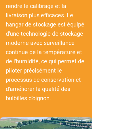
rendre le calibrage et la
livraison plus efficaces. Le
hangar de stockage est équipé
d'une technologie de stockage
moderne avec surveillance
continue de la température et
de l'humidité, ce qui permet de
piloter précisément le
processus de conservation et
d'améliorer la qualité des
bulbilles d'oignon.