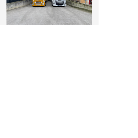
Livraison
Kesselaar BV livre et
exporte des bulbilles
d'oignon, des oignons et
des glaïeuls à des clients
aux Pays-Bas et à
l'étranger. Nous
réfléchissons de manière
proactive à la meilleure
solution d'emballage, de
transport et d'exportation,