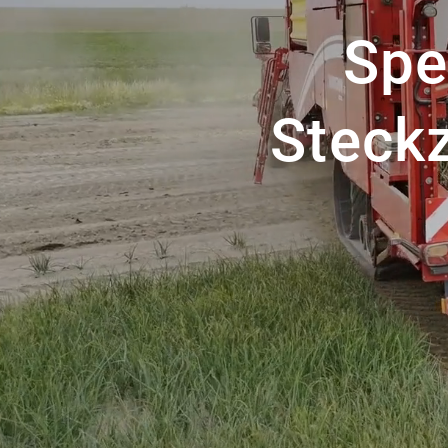
Spe
Steck